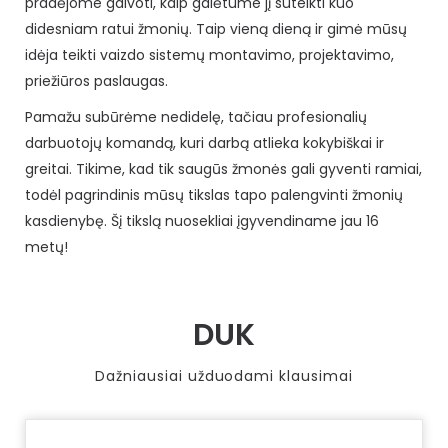
pradėjome galvoti, kaip galėtume jį suteikti kuo
didesniam ratui žmonių. Taip vieną dieną ir gimė mūsų
idėja teikti vaizdo sistemų montavimo, projektavimo,
priežiūros paslaugas.
Pamažu subūrėme nedidelę, tačiau profesionalių
darbuotojų komandą, kuri darbą atlieka kokybiškai ir
greitai. Tikime, kad tik saugūs žmonės gali gyventi ramiai,
todėl pagrindinis mūsų tikslas tapo palengvinti žmonių
kasdienybę. Šį tikslą nuosekliai įgyvendiname jau 16
metų!
DUK
Dažniausiai užduodami klausimai