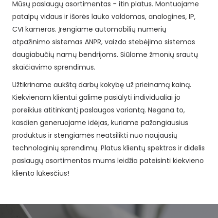
Mūsų paslaugų asortimentas - itin platus. Montuojame
patalpų vidaus ir išorės lauko valdomas, analogines, IP,
CVI kameras. Įrengiame automobilių numerių
atpažinimo sistemas ANPR, vaizdo stebėjimo sistemas
daugiabučių namų bendrijoms. Siūlome žmonių srautų
skaičiavimo sprendimus.
Užtikriname aukštą darbų kokybę už prieinamą kainą.
Kiekvienam klientui galime pasiūlyti individualiai jo
poreikius atitinkantį paslaugos variantą. Negana to,
kasdien generuojame idėjas, kuriame pažangiausius
produktus ir stengiamės neatsilikti nuo naujausių
technologinių sprendimų. Platus klientų spektras ir didelis
paslaugų asortimentas mums leidžia pateisinti kiekvieno
kliento lūkesčius!