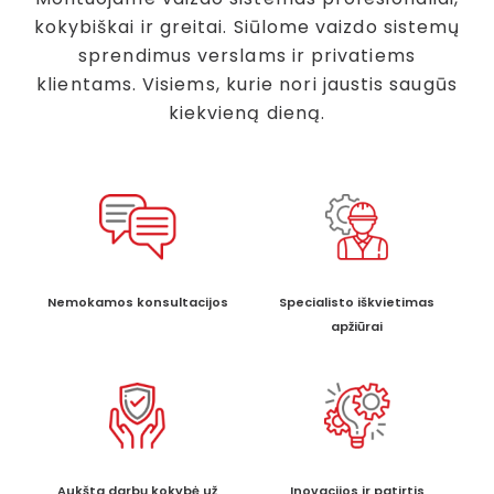
kokybiškai ir greitai. Siūlome vaizdo sistemų
sprendimus verslams ir privatiems
klientams. Visiems, kurie nori jaustis saugūs
kiekvieną dieną.
Nemokamos konsultacijos
Specialisto iškvietimas
apžiūrai
Aukšta darbų kokybė už
Inovacijos ir patirtis