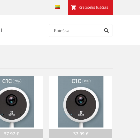
Krepšelis tuščias
i
37.97 €
37.99 €