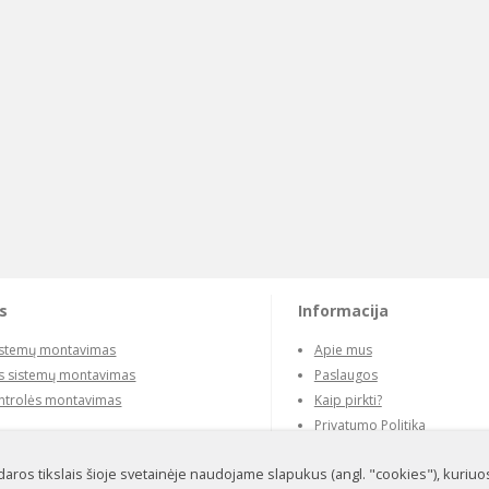
s
Informacija
istemų montavimas
Apie mus
 sistemų montavimas
Paslaugos
ontrolės montavimas
Kaip pirkti?
Privatumo Politika
Kontaktai
odaros tikslais šioje svetainėje naudojame slapukus (angl. "cookies"), kuriuo