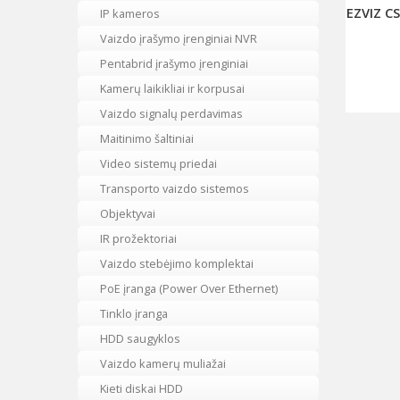
EZVIZ C
IP kameros
Vaizdo įrašymo įrenginiai NVR
Pentabrid įrašymo įrenginiai
Kamerų laikikliai ir korpusai
Vaizdo signalų perdavimas
Maitinimo šaltiniai
Video sistemų priedai
Transporto vaizdo sistemos
Objektyvai
IR prožektoriai
Vaizdo stebėjimo komplektai
PoE įranga (Power Over Ethernet)
Tinklo įranga
HDD saugyklos
Vaizdo kamerų muliažai
Kieti diskai HDD