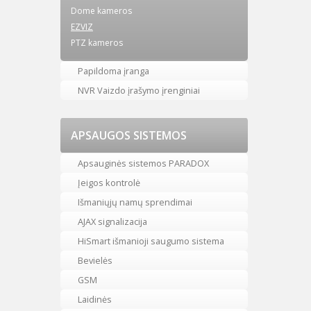
Dome kameros
EZVIZ
PTZ kameros
Papildoma įranga
NVR Vaizdo įrašymo įrenginiai
APSAUGOS SISTEMOS
Apsauginės sistemos PARADOX
Įeigos kontrolė
Išmaniųjų namų sprendimai
AJAX signalizacija
HiSmart išmanioji saugumo sistema
Bevielės
GSM
Laidinės