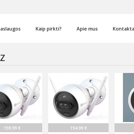
aslaugos
Kaip pirkti?
Apie mus
Kontakta
IZ
159.99 €
154.99 €