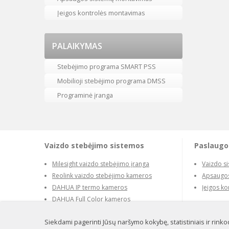
Įeigos kontrolės montavimas
PALAIKYMAS
Stebėjimo programa SMART PSS
Mobilioji stebėjimo programa DMSS
Programinė įranga
Vaizdo stebėjimo sistemos
Paslaugo
Milesight vaizdo stebėjimo įranga
Vaizdo s
Reolink vaizdo stebėjimo kameros
Apsaugos
DAHUA IP termo kameros
Įeigos k
DAHUA Full Color kameros
Siekdami pagerinti Jūsų naršymo kokybę, statistiniais ir rink