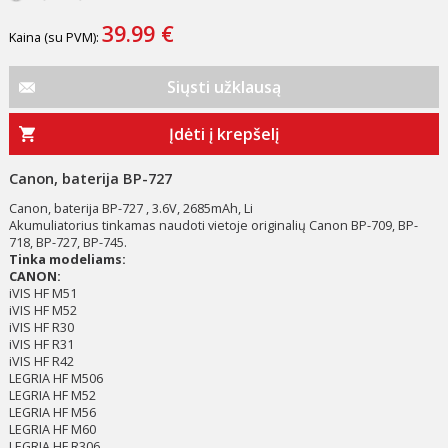
39.99 €
Kaina (su PVM):
Siųsti užklausą
Įdėti į krepšelį
Canon, baterija BP-727
Canon, baterija BP-727 , 3.6V, 2685mAh, Li
Akumuliatorius tinkamas naudoti vietoje originalių Canon BP-709, BP-
718, BP-727, BP-745.
Tinka modeliams:
CANON:
iVIS HF M51
iVIS HF M52
iVIS HF R30
iVIS HF R31
iVIS HF R42
LEGRIA HF M506
LEGRIA HF M52
LEGRIA HF M56
LEGRIA HF M60
LEGRIA HF R306