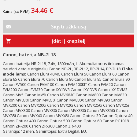
34.46 €
Kaina (su PVM):
Siųsti užklausą
Įdėti į krepšelį
Canon, baterija NB-2L18
Canon, baterija NB-2L18, 7.4V, 1800mAh, Li Akumuliatorius tinkamas
naudoti vietoje originalių Canon NB-2L, BP-2L12, BP-2L14, BP-2L18
Tinka
modeliams:
Canon Elura 40MC Canon Elura 50 Canon Elura 60 Canon
Elura 65 Canon Elura 70 Canon Elura 80 Canon Elura 85 Canon Elura 90
Canon FV500 Canon FVM100 Canon FVM100KIT Canon FVM20 Canon
FVM200 Canon FVM30 Canon IXY DV3 Canon IXY DV5 Canon IXY DVM3
Canon MV5 Canon MV5i Canon MV6iMC Canon MV800 Canon MV830
Canon MV830i Canon MV850i Canon MV880X Canon MV890 Canon
MVX200 Canon MVX200i Canon MVX20i Canon MVX250i Canon MVX25i
Canon MVX300 Canon MVX30i Canon MVX330i Canon MVX350i Canon
MVX35i Canon MVX40 Canon MVX45i Canon Optura 30 Canon Optura 40
Canon Optura 400 Canon Optura 500 Canon Optura 60 Canon PC1018
Canon ZR-200 Canon ZR-300 Canon ZR-400 ___________________
Garantija: 12 mėn. Gamintojas: Extra Digital, EU.