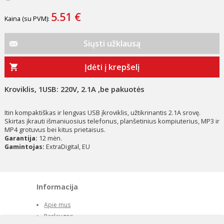
5.51 €
Kaina (su PVM):
Siųsti užklausą
Įdėti į krepšelį
Kroviklis, 1USB: 220V, 2.1A ,be pakuotės
Itin kompaktiškas ir lengvas USB įkroviklis, užtikrinantis 2.1A srovę.
Skirtas įkrauti išmaniuosius telefonus, planšetinius kompiuterius, MP3 ir
MP4 grotuvus bei kitus prietaisus.
Garantija:
12 mėn.
Gamintojas:
ExtraDigital, EU
Informacija
Apie mus
Paslaugos