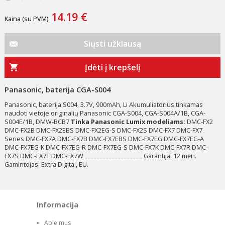
14.19 €
Kaina (su PVM):
Siųsti užklausą
Įdėti į krepšelį
Panasonic, baterija CGA-S004
Panasonic, baterija S004, 3.7V, 900mAh, Li Akumuliatorius tinkamas
naudoti vietoje originalių Panasonic CGA-S004, CGA-S004A/1B, CGA-
S004E/1B, DMW-BCB7
Tinka Panasonic Lumix modeliams:
DMC-FX2
DMC-FX2B DMC-FX2EBS DMC-FX2EG-S DMC-FX2S DMC-FX7 DMC-FX7
Series DMC-FX7A DMC-FX7B DMC-FX7EBS DMC-FX7EG DMC-FX7EG-A
DMC-FX7EG-K DMC-FX7EG-R DMC-FX7EG-S DMC-FX7K DMC-FX7R DMC-
FX7S DMC-FX7T DMC-FX7W ___________________ Garantija: 12 mėn.
Gamintojas: Extra Digital, EU.
Informacija
Apie mus