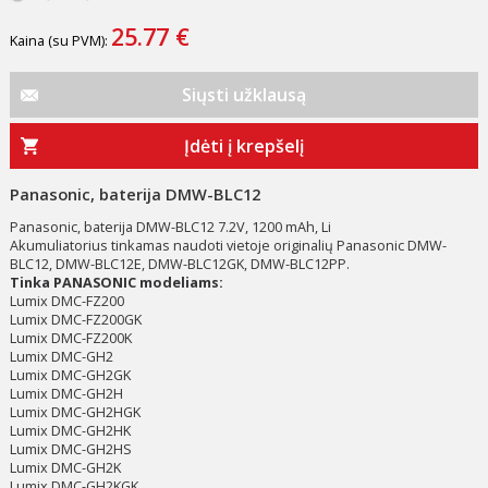
25.77 €
Kaina (su PVM):
Siųsti užklausą
Įdėti į krepšelį
Panasonic, baterija DMW-BLC12
Panasonic, baterija DMW-BLC12 7.2V, 1200 mAh, Li
Akumuliatorius tinkamas naudoti vietoje originalių Panasonic DMW-
BLC12, DMW-BLC12E, DMW-BLC12GK, DMW-BLC12PP.
Tinka PANASONIC modeliams:
Lumix DMC-FZ200
Lumix DMC-FZ200GK
Lumix DMC-FZ200K
Lumix DMC-GH2
Lumix DMC-GH2GK
Lumix DMC-GH2H
Lumix DMC-GH2HGK
Lumix DMC-GH2HK
Lumix DMC-GH2HS
Lumix DMC-GH2K
Lumix DMC-GH2KGK